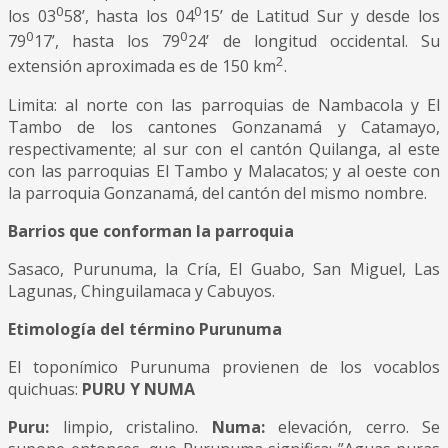
0
0
los 03
58’, hasta los 04
15’ de Latitud Sur y desde los
0
0
79
17’, hasta los 79
24’ de longitud occidental. Su
2
extensión aproximada es de 150 km
.
Limita: al norte con las parroquias de Nambacola y El
Tambo de los cantones Gonzanamá y Catamayo,
respectivamente; al sur con el cantón Quilanga, al este
con las parroquias El Tambo y Malacatos; y al oeste con
la parroquia Gonzanamá, del cantón del mismo nombre.
Barrios que conforman la parroquia
Sasaco, Purunuma, la Cría, El Guabo, San Miguel, Las
Lagunas, Chinguilamaca y Cabuyos.
Etimología del término Purunuma
El toponímico Purunuma provienen de los vocablos
quichuas:
PURU Y NUMA
Puru:
limpio, cristalino.
Numa:
elevación, cerro. Se