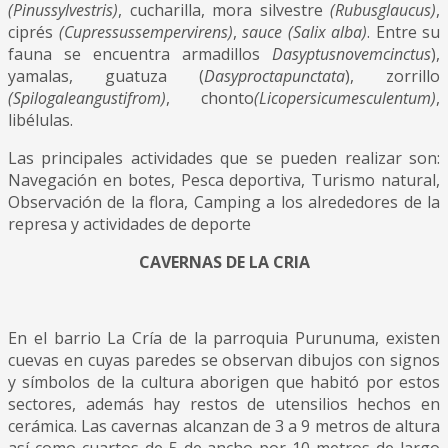
(Pinussylvestris)
, cucharilla, mora silvestre
(Rubusglaucus)
,
ciprés
(Cupressussempervirens)
,
sauce (Salix alba)
. Entre su
fauna se encuentra armadillos
Dasyptusnovemcinctus
),
yamalas, guatuza (
Dasyproctapunctata
), zorrillo
(Spilogaleangustifrom)
, chonto
(Licopersicumesculentum)
,
libélulas.
Las principales actividades que se pueden realizar son:
Navegación en botes, Pesca deportiva, Turismo natural,
Observación de la flora, Camping a los alrededores de la
represa y actividades de deporte
CAVERNAS DE LA CRIA
En el barrio La Cría de la parroquia Purunuma, existen
cuevas en cuyas paredes se observan dibujos con signos
y símbolos de la cultura aborigen que habitó por estos
sectores, además hay restos de utensilios hechos en
cerámica. Las cavernas alcanzan de 3 a 9 metros de altura