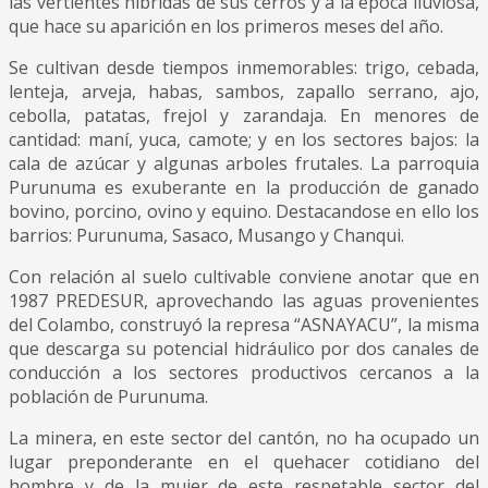
las vertientes hibridas de sus cerros y a la época lluviosa,
que hace su aparición en los primeros meses del año.
Se cultivan desde tiempos inmemorables: trigo, cebada,
lenteja, arveja, habas, sambos, zapallo serrano, ajo,
cebolla, patatas, frejol y zarandaja. En menores de
cantidad: maní, yuca, camote; y en los sectores bajos: la
cala de azúcar y algunas arboles frutales. La parroquia
Purunuma es exuberante en la producción de ganado
bovino, porcino, ovino y equino. Destacandose en ello los
barrios: Purunuma, Sasaco, Musango y Chanqui.
Con relación al suelo cultivable conviene anotar que en
1987 PREDESUR, aprovechando las aguas provenientes
del Colambo, construyó la represa “ASNAYACU”, la misma
que descarga su potencial hidráulico por dos canales de
conducción a los sectores productivos cercanos a la
población de Purunuma.
La minera, en este sector del cantón, no ha ocupado un
lugar preponderante en el quehacer cotidiano del
hombre y de la mujer de este respetable sector del