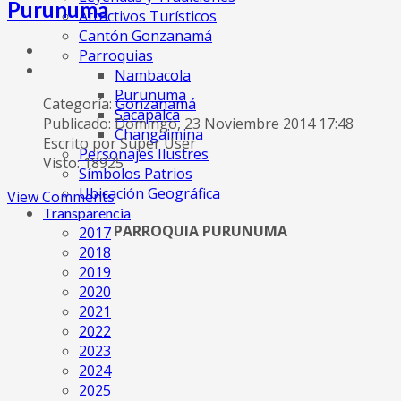
Purunuma
Atractivos Turísticos
Cantón Gonzanamá
Parroquias
Nambacola
Purunuma
Categoría:
Gonzanamá
Sacapalca
Publicado: Domingo, 23 Noviembre 2014 17:48
Changaimina
Escrito por Super User
Personajes Ilustres
Visto: 18925
Símbolos Patrios
Ubicación Geográfica
View Comments
Transparencia
PARROQUIA PURUNUMA
2017
2018
2019
2020
2021
2022
2023
2024
2025