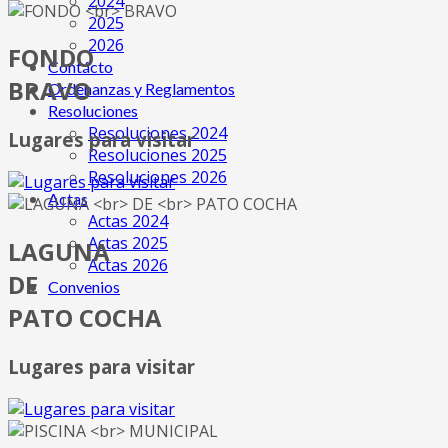
2024
2025
2026
FONDO
Contácto
BRAVO
Ordenanzas y Reglamentos
Resoluciones
Resoluciones 2024
Lugares para visitar
Resoluciones 2025
Resoluciones 2026
Actas
Actas 2024
Actas 2025
LAGUNA
Actas 2026
DE
Convenios
PATO COCHA
Lugares para visitar