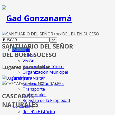
SANTUARIO DEL SEÑOR
Municipio
DEL BUEN SUCESO
Misión
Visión
Directorio Telefónico
Lugares para visitar
Organización Municipal
Servicios
Servicios Municipales
Transporte
CASCADAS
Ambientales
Registro de la Propiedad
NATURALES
Gonzanamá
Reseña Histórica