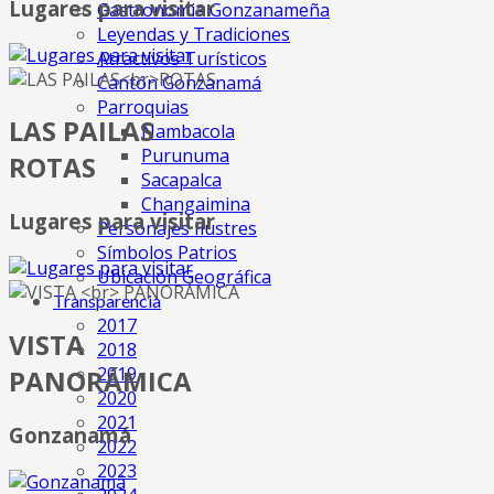
Lugares para visitar
Gastronomia Gonzanameña
Leyendas y Tradiciones
Atractivos Turísticos
Cantón Gonzanamá
Parroquias
LAS PAILAS
Nambacola
Purunuma
ROTAS
Sacapalca
Changaimina
Lugares para visitar
Personajes Ilustres
Símbolos Patrios
Ubicación Geográfica
Transparencia
2017
VISTA
2018
2019
PANORÁMICA
2020
2021
Gonzanamá
2022
2023