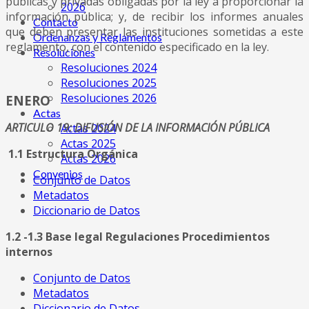
públicas y privadas obligadas por la ley a proporcionar la
2026
información pública; y, de recibir los informes anuales
Contácto
que deben presentar las instituciones sometidas a este
Ordenanzas y Reglamentos
reglamento, con el contenido especificado en la ley.
Resoluciones
Resoluciones 2024
Resoluciones 2025
Resoluciones 2026
ENERO
Actas
ARTICULO 19: DIFUSIÓN DE LA INFORMACIÓN PÚBLICA
Actas 2024
Actas 2025
1.1 Estructura Orgánica
Actas 2026
Convenios
Conjunto de Datos
Metadatos
Diccionario de Datos
1.2 -1.3 Base legal Regulaciones Procedimientos
internos
Conjunto de Datos
Metadatos
Diccionario de Datos