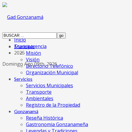
Inicio
Transparencia
Municipio
2025
Misión
Visión
Domingo Ago 09th, 2026
Directorio Telefónico
Organización Municipal
Servicios
Servicios Municipales
Transporte
Ambientales
Registro de la Propiedad
Gonzanamá
Reseña Histórica
Gastronomia Gonzanameña
Leyendas y Tradiciones