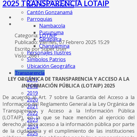
2025 TRANSPARENCIA LOTAIP
Atractivos Turísticos
Cantón Gonzanamá
Parroquias
Nambacola
Purunuma
Categoría:
LOTAIP
Sacapalca
Publicado: Viernes, 07 Febrero 2025 15:29
Changaimina
Escrito por Super User
Personajes Ilustres
Visto: 2661
Símbolos Patrios
Ubicación Geográfica
Transparencia
LEY ORGÁNICA DE TRANSPARENCIA Y ACCESO A LA
2017
INFORMACIÓN PÚBLICA (LOTAIP) 2025
2018
2019
De acuerdo al Art. 7 sobre la Garantía del Acceso a la
2020
Información del Reglamento General a la Ley Orgánica de
2021
Transparencia y Acceso a la Información Pública
2022
(LOTAIP), en la que se hace mención al ejercicio del
2023
derecho al libre acceso a la información pública por parte
2024
de la ciudadanía y el cumplimiento de las instituciones
2025