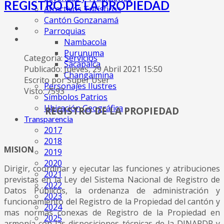
REGISTRO DE LA PROPIEDAD
Atractivos Turísticos
Cantón Gonzanamá
Parroquias
Nambacola
Purunuma
Categoría:
Servicios
Sacapalca
Publicado: Jueves, 29 Abril 2021 15:50
Changaimina
Escrito por Super User
Personajes Ilustres
Visto: 7593
Símbolos Patrios
Ubicación Geográfica
REGISTRO DE LA PROPIEDAD
Transparencia
2017
2018
MISION
2019
2020
Dirigir, coordinar y ejecutar las funciones y atribuciones
2021
previstas en la Ley del Sistema Nacional de Registro de
2022
Datos Públicos, la ordenanza de administración y
2023
funcionamiento del Registro de la Propiedad del cantón y
2024
mas normas conexas de Registro de la Propiedad en
2025
armonía con las disposiciones técnicas de la DINARDP y