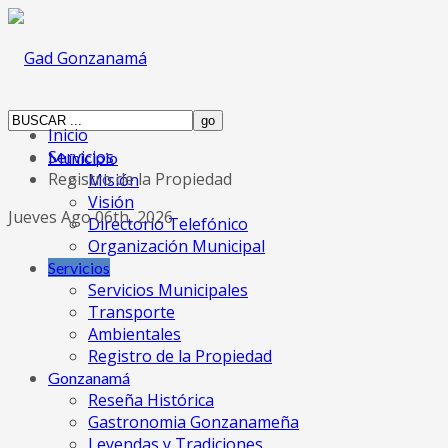
Inicio
Servicios
Municipio
Registro de la Propiedad
Misión
Visión
Jueves Ago 06th, 2026
Directorio Telefónico
Organización Municipal
Servicios
Servicios Municipales
Transporte
Ambientales
Registro de la Propiedad
Gonzanamá
Reseña Histórica
Gastronomia Gonzanameña
Leyendas y Tradiciones