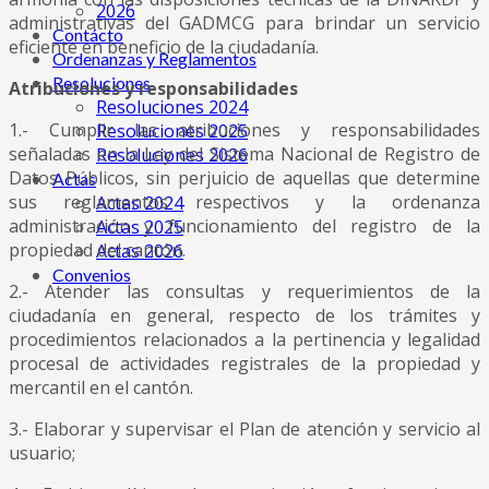
2026
administrativas del GADMCG para brindar un servicio
Contácto
eficiente en beneficio de la ciudadanía.
Ordenanzas y Reglamentos
Resoluciones
Atribuciones y responsabilidades
Resoluciones 2024
1.- Cumplir las atribuciones y responsabilidades
Resoluciones 2025
señaladas en la Ley del Sistema Nacional de Registro de
Resoluciones 2026
Datos Públicos, sin perjuicio de aquellas que determine
Actas
sus reglamentos respectivos y la ordenanza
Actas 2024
administración y funcionamiento del registro de la
Actas 2025
propiedad del cantón.
Actas 2026
Convenios
2.- Atender las consultas y requerimientos de la
ciudadanía en general, respecto de los trámites y
procedimientos relacionados a la pertinencia y legalidad
procesal de actividades registrales de la propiedad y
mercantil en el cantón.
3.- Elaborar y supervisar el Plan de atención y servicio al
usuario;