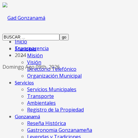
Inicio
Transparencia
Municipio
2024
Misión
Visión
Domingo Ago 09th, 2026
Directorio Telefónico
Organización Municipal
Servicios
Servicios Municipales
Transporte
Ambientales
Registro de la Propiedad
Gonzanamá
Reseña Histórica
Gastronomia Gonzanameña
Leyendas y Tradiciones