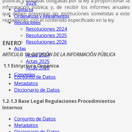
públicas y privadas obligadas por la ley a proporcionar la
2026
información pública; y, de recibir los informes anuales
Contácto
que deben presentar las instituciones sometidas a este
Ordenanzas y Reglamentos
reglamento, con el contenido especificado en la ley.
Resoluciones
Resoluciones 2024
Resoluciones 2025
Resoluciones 2026
ENERO
Actas
ARTICULO 19: DIFUSIÓN DE LA INFORMACIÓN PÚBLICA
Actas 2024
Actas 2025
1.1 Estructura Orgánica
Actas 2026
Convenios
Conjunto de Datos
Metadatos
Diccionario de Datos
1.2-1.3 Base Legal Regulaciones Procedimientos
Internos
Conjunto de Datos
Metadatos
Diccionario de Datos