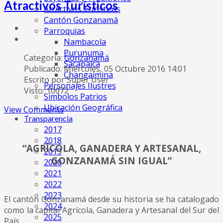
Atractivos Turísticos
Atractivos Turísticos
Cantón Gonzanamá
Parroquias
Nambacola
Purunuma
Categoría:
Gonzanamá
Sacapalca
Publicado: Miércoles, 05 Octubre 2016 14:01
Changaimina
Escrito por Super User
Personajes Ilustres
Visto: 10072
Símbolos Patrios
Ubicación Geográfica
View Comments
Transparencia
2017
2018
“AGRÍCOLA, GANADERA Y ARTESANAL,
2019
GONZANAMÁ SIN IGUAL”
2020
2021
2022
2023
El cantón Gonzanamá desde su historia se ha catalogado
2024
como la capital Agrícola, Ganadera y Artesanal del Sur del
2025
País.