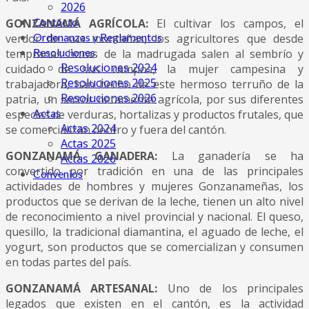
2026
Contácto
GONZANAMÁ AGRÍCOLA:
El cultivar los campos, el
Ordenanzas y Reglamentos
verdor de sus montañas, los agricultores que desde
Resoluciones
tempranas horas de la madrugada salen al sembrío y
Resoluciones 2024
cuidado de sus campos, la mujer campesina y
Resoluciones 2025
trabajadora, han hecho de este hermoso terruño de la
Resoluciones 2026
patria, un sector netamente agrícola, por sus diferentes
Actas
especies de verduras, hortalizas y productos frutales, que
Actas 2024
se comercializan dentro y fuera del cantón.
Actas 2025
GONZANAMÁ GANADERA:
La ganadería se ha
Actas 2026
convertido por tradición en una de las principales
Convenios
actividades de hombres y mujeres Gonzanameñas, los
productos que se derivan de la leche, tienen un alto nivel
de reconocimiento a nivel provincial y nacional. El queso,
quesillo, la tradicional diamantina, el aguado de leche, el
yogurt, son productos que se comercializan y consumen
en todas partes del país.
GONZANAMÁ ARTESANAL:
Uno de los principales
legados que existen en el cantón, es la actividad