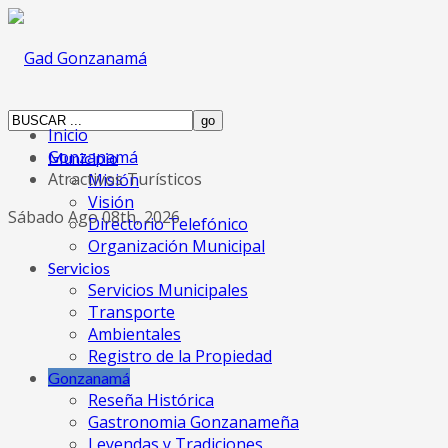
Inicio
Gonzanamá
Municipio
Atractivos Turísticos
Misión
Visión
Sábado Ago 08th, 2026
Directorio Telefónico
Organización Municipal
Servicios
Servicios Municipales
Transporte
Ambientales
Registro de la Propiedad
Gonzanamá
Reseña Histórica
Gastronomia Gonzanameña
Leyendas y Tradiciones