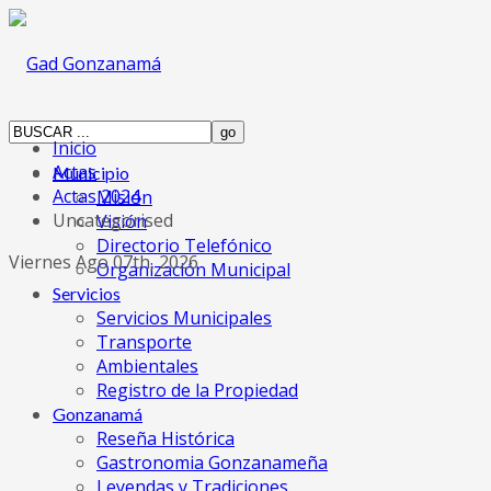
Inicio
Actas
Municipio
Actas 2024
Misión
Uncategorised
Visión
Directorio Telefónico
Viernes Ago 07th, 2026
Organización Municipal
Servicios
Servicios Municipales
Transporte
Ambientales
Registro de la Propiedad
Gonzanamá
Reseña Histórica
Gastronomia Gonzanameña
Leyendas y Tradiciones