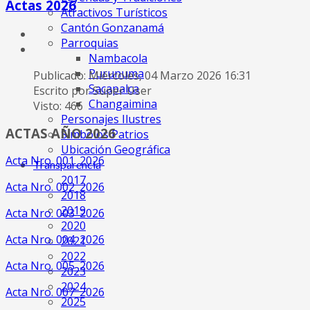
Actas 2026
Atractivos Turísticos
Cantón Gonzanamá
Parroquias
Nambacola
Purunuma
Publicado: Miércoles, 04 Marzo 2026 16:31
Sacapalca
Escrito por Super User
Changaimina
Visto: 466
Personajes Ilustres
ACTAS AÑO 2026
Símbolos Patrios
Ubicación Geográfica
Acta Nro. 001_2026
Transparencia
2017
Acta Nro. 002_2026
2018
2019
Acta Nro. 003_2026
2020
Acta Nro. 004_2026
2021
2022
Acta Nro. 005_2026
2023
2024
Acta Nro. 007_2026
2025