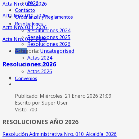
2026
Acta Nro. 008_2026
Contácto
Acta Nro. 010_2026
Ordenanzas y Reglamentos
Resoluciones
Acta Nro. 011_2026
Resoluciones 2024
Resoluciones 2025
Acta Nro. 012_2026
Resoluciones 2026
Categoría:
Uncategorised
Actas
Actas 2024
Resoluciones 2026
Actas 2025
Actas 2026
Convenios
Publicado: Miércoles, 21 Enero 2026 21:09
Escrito por Super User
Visto: 700
RESOLUCIONES AÑO 2026
Resolución Administrativa Nro. 010_Alcaldía_2026