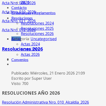
2026
Acta Nro. 008_2026
Contácto
Acta Nro. 010_2026
Ordenanzas y Reglamentos
Resoluciones
Acta Nro. 011_2026
Resoluciones 2024
Resoluciones 2025
Acta Nro. 012_2026
Resoluciones 2026
Categoría:
Uncategorised
Actas
Actas 2024
Resoluciones 2026
Actas 2025
Actas 2026
Convenios
Publicado: Miércoles, 21 Enero 2026 21:09
Escrito por Super User
Visto: 700
RESOLUCIONES AÑO 2026
Resolución Administrativa Nro. 010_Alcaldía_2026