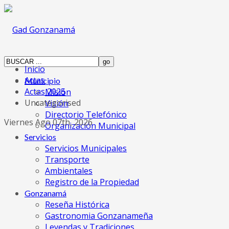
Inicio
Actas
Municipio
Actas 2025
Misión
Uncategorised
Visión
Directorio Telefónico
Viernes Ago 07th, 2026
Organización Municipal
Servicios
Servicios Municipales
Transporte
Ambientales
Registro de la Propiedad
Gonzanamá
Reseña Histórica
Gastronomia Gonzanameña
Leyendas y Tradiciones