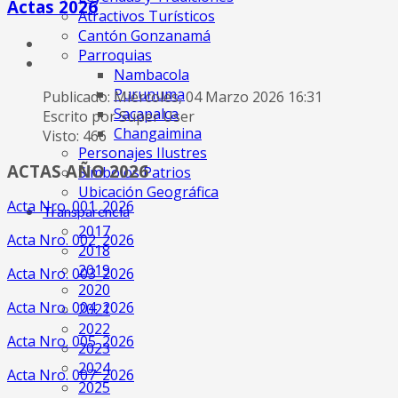
Actas 2026
Atractivos Turísticos
Cantón Gonzanamá
Parroquias
Nambacola
Purunuma
Publicado: Miércoles, 04 Marzo 2026 16:31
Sacapalca
Escrito por Super User
Changaimina
Visto: 466
Personajes Ilustres
ACTAS AÑO 2026
Símbolos Patrios
Ubicación Geográfica
Acta Nro. 001_2026
Transparencia
2017
Acta Nro. 002_2026
2018
2019
Acta Nro. 003_2026
2020
Acta Nro. 004_2026
2021
2022
Acta Nro. 005_2026
2023
2024
Acta Nro. 007_2026
2025