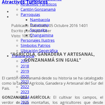
Atractivos Turísticos
Atractivos Turísticos
Cantón Gonzanamá
Parroquias
Nambacola
Purunuma
Publicado: Miércoles, 05 Octubre 2016 14:01
Sacapalca
Escrito por Super User
Changaimina
Visto: 10072
Personajes Ilustres
Símbolos Patrios
Ubicación Geográfica
“AGRÍCOLA, GANADERA Y ARTESANAL,
Transparencia
GONZANAMÁ SIN IGUAL”
2017
2018
2019
2020
El cantón Gonzanamá desde su historia se ha catalogado
2021
como la capital Agrícola, Ganadera y Artesanal del Sur del
2022
País.
2023
2024
GONZANAMÁ AGRÍCOLA:
El cultivar los campos, el
2025
verdor de sus montañas, los agricultores que desde