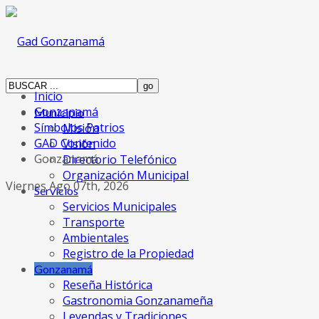
Inicio
Gonzanamá
Municipio
Símbolos Patrios
Misión
GAD Contenido
Visión
Gonzanamá
Directorio Telefónico
Organización Municipal
Viernes Ago 07th, 2026
Servicios
Servicios Municipales
Transporte
Ambientales
Registro de la Propiedad
Gonzanamá
Reseña Histórica
Gastronomia Gonzanameña
Leyendas y Tradiciones