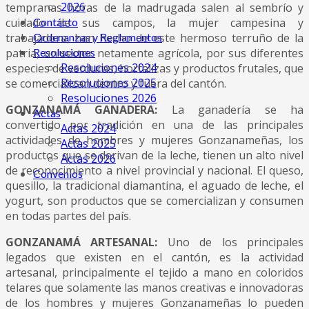
2026
tempranas horas de la madrugada salen al sembrío y
Contácto
cuidado de sus campos, la mujer campesina y
Ordenanzas y Reglamentos
trabajadora, han hecho de este hermoso terruño de la
Resoluciones
patria, un sector netamente agrícola, por sus diferentes
Resoluciones 2024
especies de verduras, hortalizas y productos frutales, que
Resoluciones 2025
se comercializan dentro y fuera del cantón.
Resoluciones 2026
GONZANAMÁ GANADERA:
La ganadería se ha
Actas
convertido por tradición en una de las principales
Actas 2024
actividades de hombres y mujeres Gonzanameñas, los
Actas 2025
productos que se derivan de la leche, tienen un alto nivel
Actas 2026
de reconocimiento a nivel provincial y nacional. El queso,
Convenios
quesillo, la tradicional diamantina, el aguado de leche, el
yogurt, son productos que se comercializan y consumen
en todas partes del país.
GONZANAMÁ ARTESANAL:
Uno de los principales
legados que existen en el cantón, es la actividad
artesanal, principalmente el tejido a mano en coloridos
telares que solamente las manos creativas e innovadoras
de los hombres y mujeres Gonzanameñas lo pueden