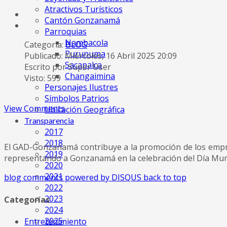
Atractivos Turísticos
Cantón Gonzanamá
Parroquias
Nambacola
Categoría:
BLOG
Purunuma
Publicado: Miércoles, 16 Abril 2025 20:09
Sacapalca
Escrito por Super User
Changaimina
Visto: 599
Personajes Ilustres
Símbolos Patrios
View Comments
Ubicación Geográfica
Transparencia
2017
2018
El GAD-Gonzanamá contribuye a la promoción de los empre
2019
representando a Gonzanamá en la celebración del Día Mundi
2020
2021
blog comments powered by
DISQUS
back to top
2022
2023
Categorías
2024
2025
Entretenimiento