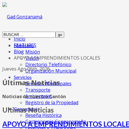
Inicio
FEATURES
Municipio
Blog
Misión
APOYO A EMPRENDIMIENTOS LOCALES
Visión
Directorio Telefónico
Jueves Ago 06th, 2026
Organización Municipal
Servicios
Últimas Noticias
Servicios Municipales
Transporte
Ambientales
Noticias de nuestro Cantón
Registro de la Propiedad
Ultimas Noticias
Gonzanamá
Reseña Histórica
Gastronomia Gonzanameña
APOYO A EMPRENDIMIENTOS LOCAL
Leyendas y Tradiciones