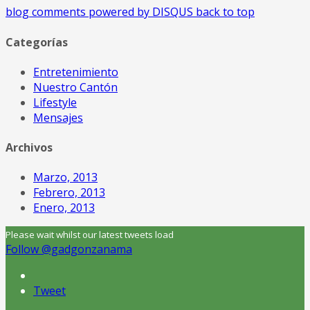
blog comments powered by
DISQUS
back to top
Categorías
Entretenimiento
Nuestro Cantón
Lifestyle
Mensajes
Archivos
Marzo, 2013
Febrero, 2013
Enero, 2013
Please wait whilst our latest tweets load
Follow @gadgonzanama
Tweet