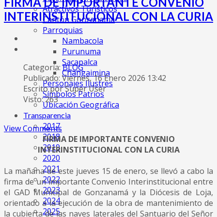
FIRMA DE IMPORTANTE CONVENIO
Atractivos Turísticos
INTERINSTITUCIONAL CON LA CURIA
Cantón Gonzanamá
Parroquias
Nambacola
Purunuma
Sacapalca
Categoría:
BLOG
Changaimina
Publicado: Viernes, 16 Enero 2026 13:42
Personajes Ilustres
Escrito por Super User
Símbolos Patrios
Visto: 263
Ubicación Geográfica
Transparencia
2017
View Comments
2018
FIRMA DE IMPORTANTE CONVENIO
2019
INTERINSTITUCIONAL
CON LA CURIA
2020
2021
La mañana de este jueves 15 de enero, se llevó a cabo la
2022
firma de un importante Convenio Interinstitucional entre
2023
el GAD Municipal de Gonzanamá y la Diócesis de Loja,
2024
orientado a la ejecución de la obra de mantenimiento de
2025
la cubierta de las naves laterales del Santuario del Señor