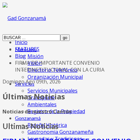
Inicio
FEATURES
Municipio
Blog
Misión
FIRMA DE IMPORTANTE CONVENIO
Visión
INTERINSTITUCIONAL CON LA CURIA
Directorio Telefónico
Organización Municipal
Domingo Ago 09th, 2026
Servicios
Servicios Municipales
Últimas Noticias
Transporte
Ambientales
Registro de la Propiedad
Noticias de nuestro Cantón
Gonzanamá
Reseña Histórica
Ultimas Noticias
Gastronomia Gonzanameña
Leyendas y Tradiciones