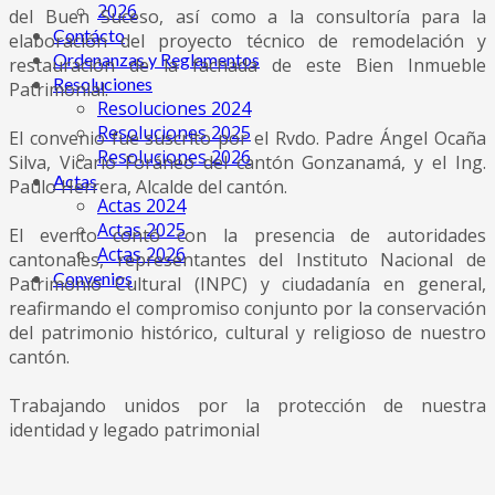
2026
del Buen Suceso, así como a la consultoría para la
Contácto
elaboración del proyecto técnico de remodelación y
Ordenanzas y Reglamentos
restauración de la fachada de este Bien Inmueble
Resoluciones
Patrimonial.
Resoluciones 2024
Resoluciones 2025
El convenio fue suscrito por el Rvdo. Padre Ángel Ocaña
Resoluciones 2026
Silva, Vicario Foráneo del cantón Gonzanamá, y el Ing.
Actas
Paulo Herrera, Alcalde del cantón.
Actas 2024
Actas 2025
El evento contó con la presencia de autoridades
Actas 2026
cantonales, representantes del Instituto Nacional de
Convenios
Patrimonio Cultural (INPC) y ciudadanía en general,
reafirmando el compromiso conjunto por la conservación
del patrimonio histórico, cultural y religioso de nuestro
cantón.
Trabajando unidos por la protección de nuestra
identidad y legado patrimonial