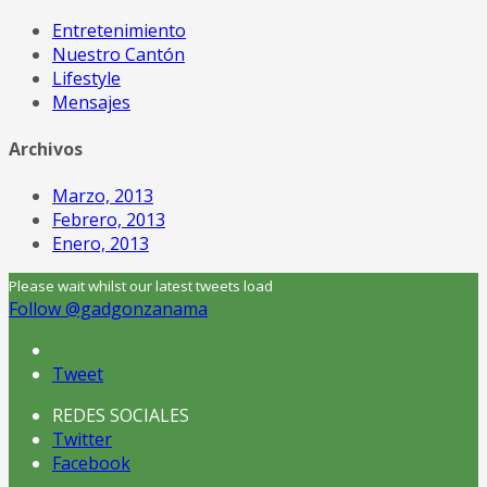
Entretenimiento
Nuestro Cantón
Lifestyle
Mensajes
Archivos
Marzo, 2013
Febrero, 2013
Enero, 2013
Please wait whilst our latest tweets load
Follow @gadgonzanama
Tweet
REDES SOCIALES
Twitter
Facebook