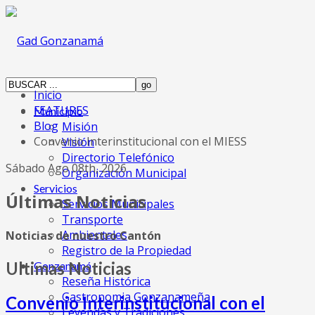
Inicio
FEATURES
Municipio
Blog
Misión
Convenio Interinstitucional con el MIESS
Visión
Directorio Telefónico
Sábado Ago 08th, 2026
Organización Municipal
Servicios
Últimas Noticias
Servicios Municipales
Transporte
Ambientales
Noticias de nuestro Cantón
Registro de la Propiedad
Ultimas Noticias
Gonzanamá
Reseña Histórica
Gastronomia Gonzanameña
Convenio Interinstitucional con el
Leyendas y Tradiciones