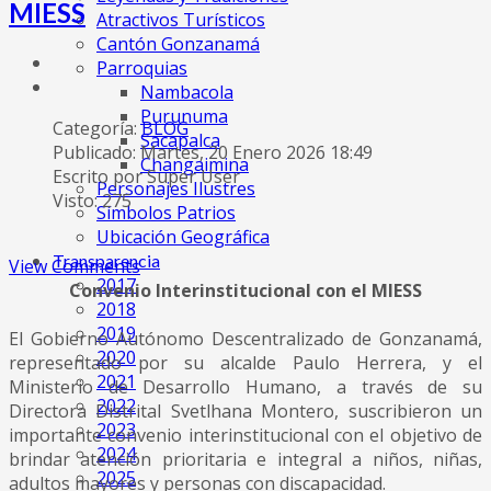
MIESS
Atractivos Turísticos
Cantón Gonzanamá
Parroquias
Nambacola
Purunuma
Categoría:
BLOG
Sacapalca
Publicado: Martes, 20 Enero 2026 18:49
Changaimina
Escrito por Super User
Personajes Ilustres
Visto: 275
Símbolos Patrios
Ubicación Geográfica
Transparencia
View Comments
2017
Convenio Interinstitucional con el MIESS
2018
2019
El Gobierno Autónomo
Descentralizado de Gonzanamá,
2020
representado por su alcalde Paulo Herrera, y el
2021
Ministerio de Desarrollo Humano, a través de su
2022
Directora Distrital Svetlhana Montero, suscribieron un
2023
importante convenio interinstitucional con el objetivo de
2024
brindar atención prioritaria e integral a niños, niñas,
2025
adultos mayores y personas con discapacidad.