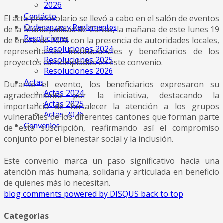
2026
Contácto
El acto protocolario se llevó a cabo en el salón de eventos
Ordenanzas y Reglamentos
de la Municipalidad de Calvas, la mañana de este lunes 19
Resoluciones
de enero de 2026 con la presencia de autoridades locales,
Resoluciones 2024
representantes institucionales y beneficiarios de los
Resoluciones 2025
proyectos contemplados en este convenio.
Resoluciones 2026
Actas
Durante el evento, los beneficiarios expresaron su
Actas 2024
agradecimiento por la iniciativa, destacando la
Actas 2025
importancia de fortalecer la atención a los grupos
Actas 2026
vulnerables de los diferentes cantones que forman parte
Convenios
de esta suscripción, reafirmando así el compromiso
conjunto por el bienestar social y la inclusión.
Este convenio marca un paso significativo hacia una
atención más humana, solidaria y articulada en beneficio
de quienes más lo necesitan.
blog comments powered by
DISQUS
back to top
Categorías