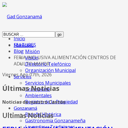
Inicio
FEATURES
Municipio
Blog
Misión
FERIA INCLUSIVA ALIMENTACIÓN CENTROS DE
Visión
ADULTO MAYOR
Directorio Telefónico
Organización Municipal
Viernes Ago 07th, 2026
Servicios
Servicios Municipales
Últimas Noticias
Transporte
Ambientales
Registro de la Propiedad
Noticias de nuestro Cantón
Gonzanamá
Reseña Histórica
Ultimas Noticias
Gastronomia Gonzanameña
Leyendas y Tradiciones