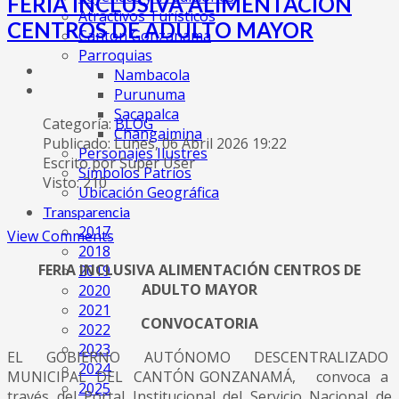
FERIA INCLUSIVA ALIMENTACIÓN
Atractivos Turísticos
CENTROS DE ADULTO MAYOR
Cantón Gonzanamá
Parroquias
Nambacola
Purunuma
Sacapalca
Categoría:
BLOG
Changaimina
Publicado: Lunes, 06 Abril 2026 19:22
Personajes Ilustres
Escrito por Super User
Símbolos Patrios
Visto: 210
Ubicación Geográfica
Transparencia
2017
View Comments
2018
FERIA INCLUSIVA ALIMENTACIÓN CENTROS DE
2019
ADULTO MAYOR
2020
2021
CONVOCATORIA
2022
2023
EL GOBIERNO AUTÓNOMO DESCENTRALIZADO
2024
MUNICIPAL DEL CANTÓN GONZANAMÁ, convoca a
2025
través del Portal Institucional del Servicio Nacional de