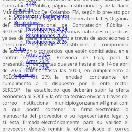
2026
Contratación Pública, página Institucional y de la Radio
Contácto
Municipal La Voz Del Colambo FM, según lo previsto por
Ordenanzas y Reglamentos
el artículo 277 del Reglamento General de la Ley Orgánica
Resoluciones
del Sistema Nacional de Contratación Pública -
Resoluciones 2024
RGLOSNCP-, a todas las personas naturales o jurídicas,
Resoluciones 2025
ya sea de manera individual o a través de asociaciones o
Resoluciones 2026
consorcios legalmente constituidos o compromiso
Actas
de asociación o consorcios, que estén domiciliadas, en el
Actas 2024
cantón Gonzanamá, Provincia de Loja, para la
Actas 2025
presentación de ofertas que será hasta el día 14 de abril
Actas 2026
de 2026 máximo hasta las 10:00, en cumplimiento al
Convenios
RGLOSNCP Art. 279, la entidad contratante en
cumplimento a lo dispuesto por el ente rector
SERCOP ha establecido que deberán subir la oferta
económica al SOCE y la oferta técnica enviar a través del
correo institucional municipiogonzanama@gmail.com
la que podrá contener la firma electrónica o
manuscrita del proveedor o su representante legal, y
si está firmada electrónicamente para su validez el
proveedor deberá remitir la oferta desde el correo