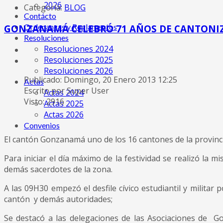
2026
Categoría:
BLOG
Contácto
Ordenanzas y Reglamentos
GONZANAMÁ CELEBRÓ 71 AÑOS DE CANTONI
Resoluciones
Resoluciones 2024
Resoluciones 2025
Resoluciones 2026
Publicado: Domingo, 20 Enero 2013 12:25
Actas
Escrito por Super User
Actas 2024
Visto: 2916
Actas 2025
Actas 2026
Convenios
El cantón Gonzanamá uno de los 16 cantones de la provinc
Para iniciar el día máximo de la festividad se realizó l
demás sacerdotes de la zona.
A las 09H30 empezó el desfile cívico estudiantil y militar
cantón y demás autoridades;
Se destacó a las delegaciones de las Asociaciones de Go