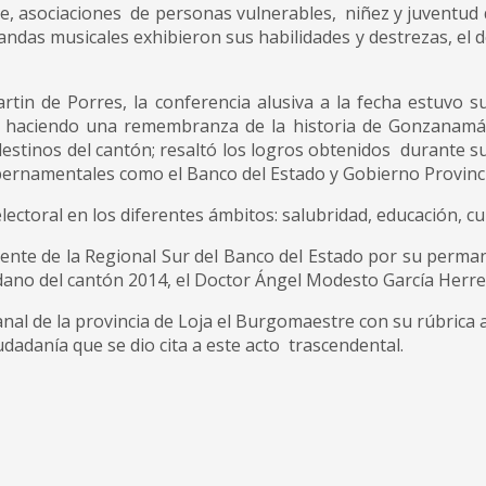
ble, asociaciones de personas vulnerables, niñez y juventud
andas musicales exhibieron sus habilidades y destrezas, el 
tin de Porres, la conferencia alusiva a la fecha estuvo su
haciendo una remembranza de la historia de Gonzanamá,
 destinos del cantón; resaltó los logros obtenidos durante su
ubernamentales como el Banco del Estado y Gobierno Provinci
toral en los diferentes ámbitos: salubridad, educación, cul
rente de la Regional Sur del Banco del Estado por su perma
o del cantón 2014, el Doctor Ángel Modesto García Herrera
al de la provincia de Loja el Burgomaestre con su rúbrica 
dadanía que se dio cita a este acto trascendental.