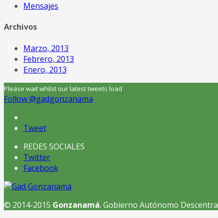
Mensajes
Archivos
Marzo, 2013
Febrero, 2013
Enero, 2013
Please wait whilst our latest tweets load
Follow @gadgonzanama
Tweet
REDES SOCIALES
Twitter
Facebook
© 2014-2015
Gonzanamá
. Gobierno Autónomo Descentra