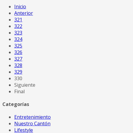
Inicio
Anterior
321
322
323
324
325
326
327
328
329
330
Siguiente
Final
Categorías
Entretenimiento
Nuestro Cantón
Lifestyle