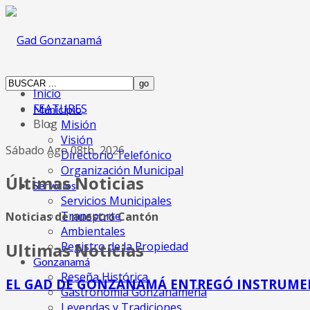
Inicio
FEATURES
Municipio
Blog
Misión
Visión
Sábado Ago 08th, 2026
Directorio Telefónico
Organización Municipal
Últimas Noticias
Servicios
Servicios Municipales
Transporte
Noticias de nuestro Cantón
Ambientales
Registro de la Propiedad
Ultimas Noticias
Gonzanamá
Reseña Histórica
EL GAD DE GONZANAMÁ ENTREGÓ INSTRUME
Gastronomia Gonzanameña
Leyendas y Tradiciones