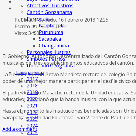
Atractivos Turísticos
Cantón Gonzanamá
Parroquias
Publicado: Sábado, 16 Febrero 2013 12:25
Nambacola
Escrito por Super User
Purunuma
Visto: 3400
Sacapalca
Changaimina
Personajes Ilustres
El Gobierno Autónomo Descentralizado del Cantón Gonzan
Símbolos Patrios
musicales de tres establecimientos educativos del cantón.
Ubicación Geográfica
Transparencia
La Hermana Rocío Bravo Mendieta rectora del colegio Bal
2017
poder de una mejor manera participar en el desfile cívico
2018
2019
El padre Rolando Masache rector de la Unidad educativa Sa
2020
educativo; mencionó que la banda musical con la que actua
2021
Hasta el momento las Instituciones beneficiadas son: Unida
2022
Sacapalca y la Unidad Educativa “San Vicente de Paul” de 
2023
2024
Add a comment
2025