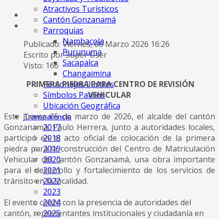
Atractivos Turísticos
Cantón Gonzanamá
Parroquias
Nambacola
Publicado: Viernes, 06 Marzo 2026 16:26
Purunuma
Escrito por Super User
Sacapalca
Visto: 166
Changaimina
Personajes Ilustres
PRIMERA PIEDRA PARA CENTRO DE REVISIÓN
Símbolos Patrios
VEHICULAR
Ubicación Geográfica
Este jueves 05 de marzo de 2026, el alcalde del cantón
Transparencia
2017
Gonzanamá, Paulo Herrera, junto a autoridades locales,
2018
participó en el acto oficial de colocación de la primera
2019
piedra para la construcción del Centro de Matriculación
2020
Vehicular del cantón Gonzanamá, una obra importante
2021
para el desarrollo y fortalecimiento de los servicios de
2022
tránsito en la localidad.
2023
2024
El evento contó con la presencia de autoridades del
2025
cantón, representantes institucionales y ciudadanía en