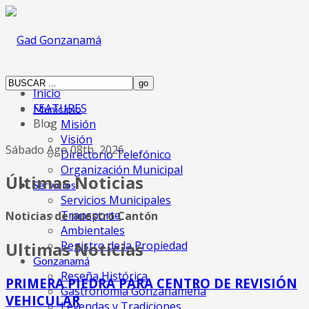
Inicio
FEATURES
Municipio
Blog
Misión
Visión
Sábado Ago 08th, 2026
Directorio Telefónico
Organización Municipal
Últimas Noticias
Servicios
Servicios Municipales
Transporte
Noticias de nuestro Cantón
Ambientales
Registro de la Propiedad
Ultimas Noticias
Gonzanamá
Reseña Histórica
PRIMERA PIEDRA PARA CENTRO DE REVISIÓN
Gastronomia Gonzanameña
VEHICULAR
Leyendas y Tradiciones