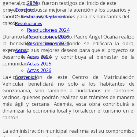
2026
general, quienes fueron testigos del inicio de este
proyecto que busca mejorar la atención a los usuarios y
Contácto
facilitar los trámites vehiculares para los habitantes del
Ordenanzas y Reglamentos
cantón.
Resoluciones
Resoluciones 2024
Resoluciones 2025
Durante la ceremonia, el Rvdo. Padre Ángel Ocaña realizó
Resoluciones 2026
la bendición del terreno donde se edificará la obra,
expresando sus mejores deseos para que el proyecto se
Actas
Actas 2024
desarrolle con éxito y contribuya al bienestar de la
Actas 2025
comunidad.
Actas 2026
La construcción de este Centro de Matriculación
Convenios
Vehicular beneficiará no solo a los habitantes de
Gonzanamá, sino también a ciudadanos de cantones
vecinos, quienes podrán realizar sus trámites de manera
más ágil y cercana. Además, esta obra contribuirá a
dinamizar la economía local y fortalecer el turismo en el
cantón.
La administración municipal reafirma así su compromiso