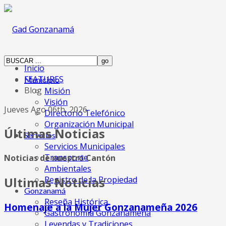
Inicio
FEATURES
Municipio
Blog
Misión
Visión
Jueves Ago 06th, 2026
Directorio Telefónico
Organización Municipal
Últimas Noticias
Servicios
Servicios Municipales
Transporte
Noticias de nuestro Cantón
Ambientales
Registro de la Propiedad
Ultimas Noticias
Gonzanamá
Reseña Histórica
Homenaje a la Mujer Gonzanameña 2026
Gastronomia Gonzanameña
Leyendas y Tradiciones