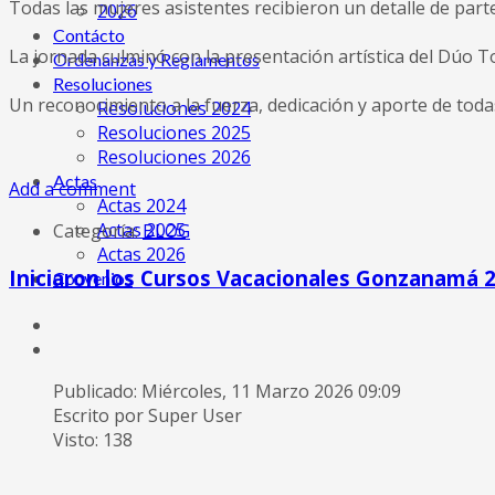
Todas las mujeres asistentes recibieron un detalle de par
2026
Contácto
La jornada culminó con la presentación artística del Dúo T
Ordenanzas y Reglamentos
Resoluciones
Un reconocimiento a la fuerza, dedicación y aporte de toda
Resoluciones 2024
Resoluciones 2025
Resoluciones 2026
Actas
Add a comment
Actas 2024
Actas 2025
Categoría:
BLOG
Actas 2026
Iniciaron los Cursos Vacacionales Gonzanamá 
Convenios
Publicado: Miércoles, 11 Marzo 2026 09:09
Escrito por Super User
Visto: 138