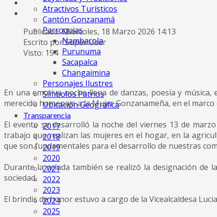
Atractivos Turísticos
Cantón Gonzanamá
Parroquias
Publicado: Miércoles, 18 Marzo 2026 14:13
Nambacola
Escrito por Super User
Purunuma
Visto: 154
Sacapalca
Changaimina
Personajes Ilustres
En una emotiva noche llena de danzas, poesía y música, 
Símbolos Patrios
merecido homenaje a la Mujer Gonzanameña, en el marco d
Ubicación Geográfica
Transparencia
El evento se desarrolló la noche del viernes 13 de marzo 
2017
trabajo que realizan las mujeres en el hogar, en la agri
2018
que son fundamentales para el desarrollo de nuestras co
2019
2020
Durante la velada también se realizó la designación de l
2021
sociedad.
2022
2023
El brindis de honor estuvo a cargo de la Vicealcaldesa Luci
2024
2025