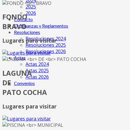
2024
2025
2026
FONDO
Contácto
BRAVO
Ordenanzas y Reglamentos
Resoluciones
Resoluciones 2024
Lugares para visitar
Resoluciones 2025
Resoluciones 2026
Actas
Actas 2024
Actas 2025
LAGUNA
Actas 2026
DE
Convenios
PATO COCHA
Lugares para visitar