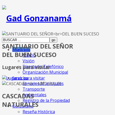
SANTUARIO DEL SEÑOR
Municipio
DEL BUEN SUCESO
Misión
Visión
Directorio Telefónico
Lugares para visitar
Organización Municipal
Servicios
Servicios Municipales
Transporte
CASCADAS
Ambientales
Registro de la Propiedad
NATURALES
Gonzanamá
Reseña Histórica