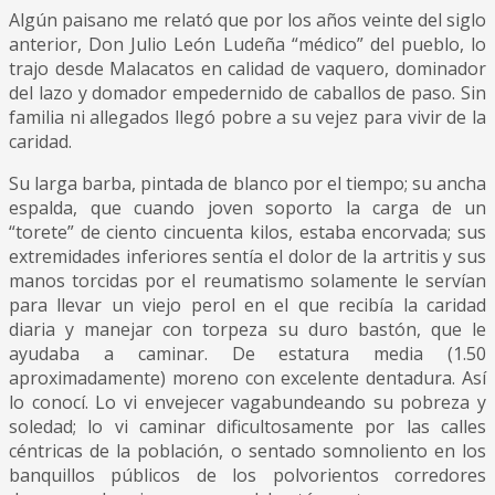
Algún paisano me relató que por los años veinte del siglo
anterior, Don Julio León Ludeña “médico” del pueblo, lo
trajo desde Malacatos en calidad de vaquero, dominador
del lazo y domador empedernido de caballos de paso. Sin
familia ni allegados llegó pobre a su vejez para vivir de la
caridad.
Su larga barba, pintada de blanco por el tiempo; su ancha
espalda, que cuando joven soporto la carga de un
“torete” de ciento cincuenta kilos, estaba encorvada; sus
extremidades inferiores sentía el dolor de la artritis y sus
manos torcidas por el reumatismo solamente le servían
para llevar un viejo perol en el que recibía la caridad
diaria y manejar con torpeza su duro bastón, que le
ayudaba a caminar. De estatura media (1.50
aproximadamente) moreno con excelente dentadura. Así
lo conocí. Lo vi envejecer vagabundeando su pobreza y
soledad; lo vi caminar dificultosamente por las calles
céntricas de la población, o sentado somnoliento en los
banquillos públicos de los polvorientos corredores