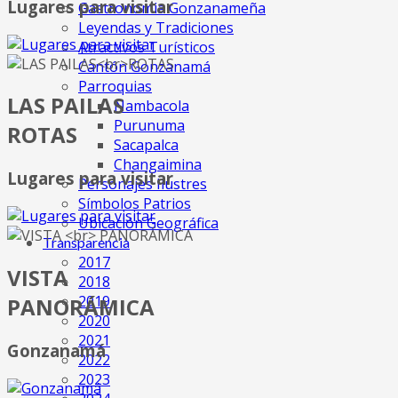
Lugares para visitar
Gastronomia Gonzanameña
Leyendas y Tradiciones
Atractivos Turísticos
Cantón Gonzanamá
Parroquias
LAS PAILAS
Nambacola
Purunuma
ROTAS
Sacapalca
Changaimina
Lugares para visitar
Personajes Ilustres
Símbolos Patrios
Ubicación Geográfica
Transparencia
2017
VISTA
2018
2019
PANORÁMICA
2020
2021
Gonzanamá
2022
2023