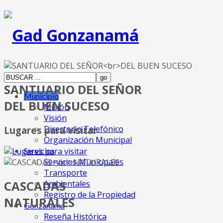
SANTUARIO DEL SEÑOR
Municipio
DEL BUEN SUCESO
Misión
Visión
Directorio Telefónico
Lugares para visitar
Organización Municipal
Servicios
Servicios Municipales
Transporte
CASCADAS
Ambientales
Registro de la Propiedad
NATURALES
Gonzanamá
Reseña Histórica