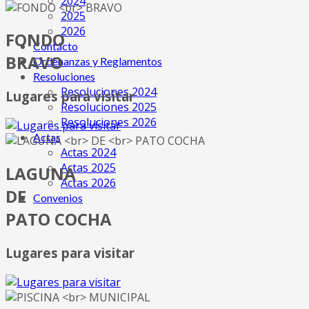
2024
2025
2026
FONDO
Contácto
BRAVO
Ordenanzas y Reglamentos
Resoluciones
Resoluciones 2024
Lugares para visitar
Resoluciones 2025
Resoluciones 2026
Actas
Actas 2024
Actas 2025
LAGUNA
Actas 2026
DE
Convenios
PATO COCHA
Lugares para visitar