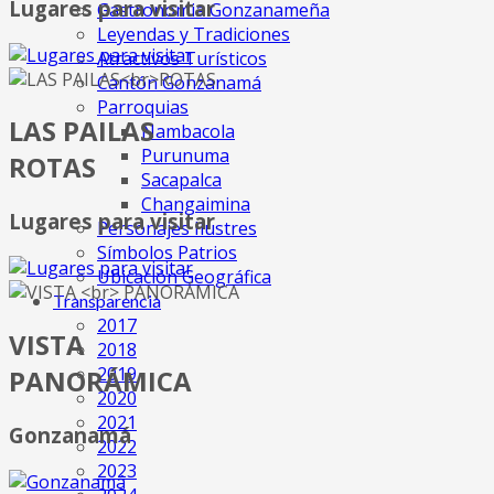
Lugares para visitar
Gastronomia Gonzanameña
Leyendas y Tradiciones
Atractivos Turísticos
Cantón Gonzanamá
Parroquias
LAS PAILAS
Nambacola
Purunuma
ROTAS
Sacapalca
Changaimina
Lugares para visitar
Personajes Ilustres
Símbolos Patrios
Ubicación Geográfica
Transparencia
2017
VISTA
2018
2019
PANORÁMICA
2020
2021
Gonzanamá
2022
2023