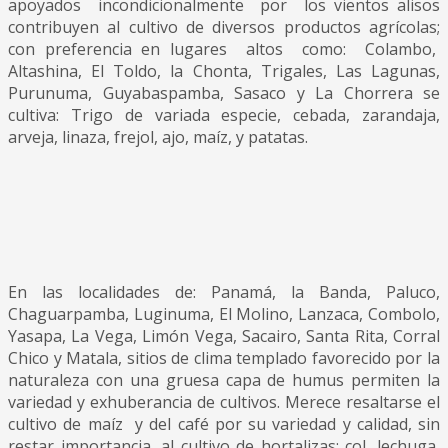
apoyados incondicionalmente por los vientos alisos
contribuyen al cultivo de diversos productos agrícolas;
con preferencia en lugares altos como: Colambo,
Altashina, El Toldo, la Chonta, Trigales, Las Lagunas,
Purunuma, Guyabaspamba, Sasaco y La Chorrera se
cultiva: Trigo de variada especie, cebada, zarandaja,
arveja, linaza, frejol, ajo, maíz, y patatas.
En las localidades de: Panamá, la Banda, Paluco,
Chaguarpamba, Luginuma, El Molino, Lanzaca, Combolo,
Yasapa, La Vega, Limón Vega, Sacairo, Santa Rita, Corral
Chico y Matala, sitios de clima templado favorecido por la
naturaleza con una gruesa capa de humus permiten la
variedad y exhuberancia de cultivos. Merece resaltarse el
cultivo de maíz y del café por su variedad y calidad, sin
restar importancia, al cultivo de hortalizas: col, lechuga,