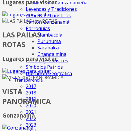
Lugares para visitar
Gastronomia Gonzanameña
Leyendas y Tradiciones
Atractivos Turísticos
Cantón Gonzanamá
Parroquias
LAS PAILAS
Nambacola
Purunuma
ROTAS
Sacapalca
Changaimina
Lugares para visitar
Personajes Ilustres
Símbolos Patrios
Ubicación Geográfica
Transparencia
2017
VISTA
2018
2019
PANORÁMICA
2020
2021
Gonzanamá
2022
2023