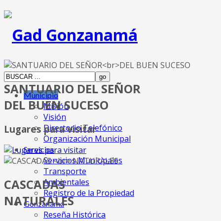
SANTUARIO DEL SEÑOR
Municipio
DEL BUEN SUCESO
Misión
Visión
Directorio Telefónico
Lugares para visitar
Organización Municipal
Servicios
Servicios Municipales
Transporte
CASCADAS
Ambientales
Registro de la Propiedad
NATURALES
Gonzanamá
Reseña Histórica