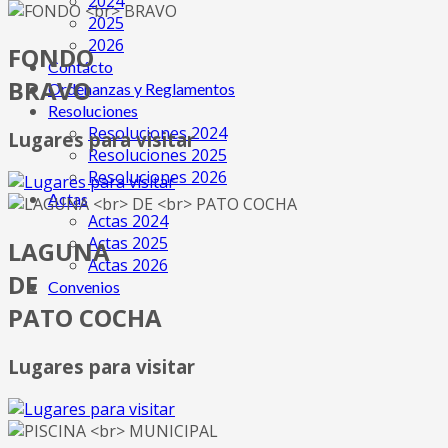
2024
2025
2026
FONDO
Contácto
BRAVO
Ordenanzas y Reglamentos
Resoluciones
Resoluciones 2024
Lugares para visitar
Resoluciones 2025
Resoluciones 2026
Actas
Actas 2024
Actas 2025
LAGUNA
Actas 2026
DE
Convenios
PATO COCHA
Lugares para visitar