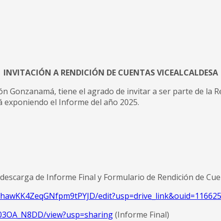
INVITACIÓN A RENDICIÓN DE CUENTAS VICEALCALDESA
 Gonzanamá, tiene el agrado de invitar a ser parte de la Re
á exponiendo el Informe del año 2025.
y descarga de Informe Final y Formulario de Rendición de Cue
UhawKK4ZeqGNfpm9tPYJD/edit?usp=drive_link&ouid=11662
IbI03OA_N8DD/view?usp=sharing
(Informe Final)