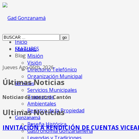
Inicio
FEATURES
Municipio
Blog
Misión
Visión
Jueves Ago 06th, 2026
Directorio Telefónico
Organización Municipal
Últimas Noticias
Servicios
Servicios Municipales
Transporte
Noticias de nuestro Cantón
Ambientales
Registro de la Propiedad
Ultimas Noticias
Gonzanamá
Reseña Histórica
INVITACIÓN A RENDICIÓN DE CUENTAS VICEA
Gastronomia Gonzanameña
Leyendas y Tradiciones