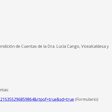
ndición de Cuentas de la Dra. Lucía Cango, Vicealcaldesa y
ntas:
5215355296859864&rtpof=true&sd=true
(Formulario)