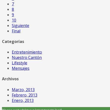
7
8
9
10
Siguiente
Final
Categorías
Entretenimiento
Nuestro Cantón
Lifestyle
Mensajes
Archivos
Marzo, 2013
Febrero, 2013
Enero, 2013
Please wait whilst our latest tweets load