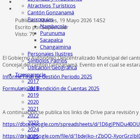
Atractivos Turísticos
Cantón Gonzanamá
Parroquias
Publicado: Martes, 19 Mayo 2026 14:52
Nambacola
Escrito por Super User
Purunuma
Visto: 79
Sacapalca
Changaimina
Personajes Ilustres
El Gobierno Autónomo Descentralizado Municipal del cantón
Símbolos Patrios
Concejal del cantón Gonzanamá. Evento en el cual se estar
Ubicación Geográfica
Transparencia
Informe Final de Gestión Periodo 2025
2017
2018
Formulario de Rendición de Cuentas 2025
2019
2020
2021
A continuación se publica los links de Drive para revisión 
2022
2023
https://docs.google.com/spreadsheets/d/1D6gJPNDu40O
2024
https://drive.google.com/file/d/1bdeJko-rZbQO-XyorGrz
2025