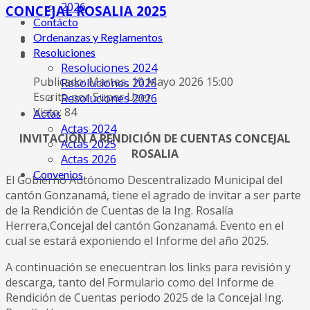
2026
CONCEJAL ROSALIA 2025
Contácto
Ordenanzas y Reglamentos
Resoluciones
Resoluciones 2024
Publicado: Martes, 19 Mayo 2026 15:00
Resoluciones 2025
Escrito por Super User
Resoluciones 2026
Visto: 84
Actas
Actas 2024
INVITACIÓN A RENDICIÓN DE CUENTAS CONCEJAL
Actas 2025
ROSALIA
Actas 2026
Convenios
El Gobierno Autónomo Descentralizado Municipal del
cantón Gonzanamá, tiene el agrado de invitar a ser parte
de la Rendición de Cuentas de la Ing. Rosalía
Herrera,Concejal del cantón Gonzanamá. Evento en el
cual se estará exponiendo el Informe del año 2025.
A continuación se enecuentran los links para revisión y
descarga, tanto del Formulario como del Informe de
Rendición de Cuentas periodo 2025 de la Concejal Ing.