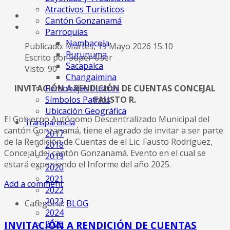
Atractivos Turísticos
Cantón Gonzanamá
Parroquias
Nambacola
Publicado: Martes, 19 Mayo 2026 15:10
Purunuma
Escrito por Super User
Sacapalca
Visto: 90
Changaimina
Personajes Ilustres
INVITACIÓN A RENDICIÓN DE CUENTAS CONCEJAL
Símbolos Patrios
FAUSTO R.
Ubicación Geográfica
El Gobierno Autónomo Descentralizado Municipal del
Transparencia
cantón Gonzanamá, tiene el agrado de invitar a ser parte
2017
de la Rendición de Cuentas de el Lic. Fausto Rodríguez,
2018
Concejal del cantón Gonzanamá. Evento en el cual se
2019
estará exponiendo el Informe del año 2025.
2020
2021
Add a comment
2022
2023
Categoría:
BLOG
2024
2025
INVITACIÓN A RENDICIÓN DE CUENTAS