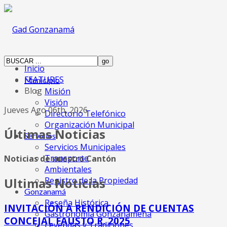
Inicio
FEATURES
Municipio
Blog
Misión
Visión
Jueves Ago 06th, 2026
Directorio Telefónico
Organización Municipal
Últimas Noticias
Servicios
Servicios Municipales
Transporte
Noticias de nuestro Cantón
Ambientales
Registro de la Propiedad
Ultimas Noticias
Gonzanamá
Reseña Histórica
INVITACIÓN A RENDICIÓN DE CUENTAS
Gastronomia Gonzanameña
CONCEJAL FAUSTO R. 2025
Leyendas y Tradiciones